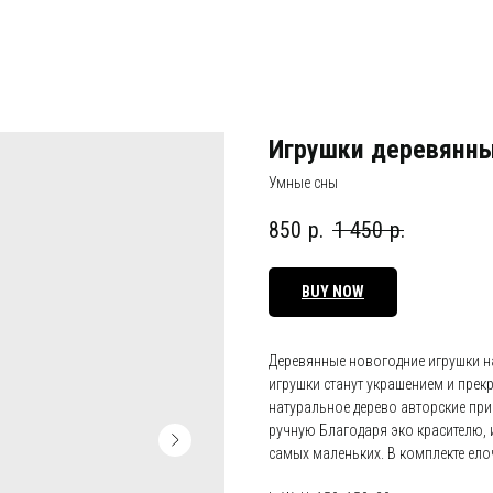
Игрушки деревянны
Умные сны
850
р.
1 450
р.
BUY NOW
Деревянные новогодние игрушки на
игрушки станут украшением и прек
натуральное дерево авторские при
ручную Благодаря эко красителю, 
самых маленьких. В комплекте ело