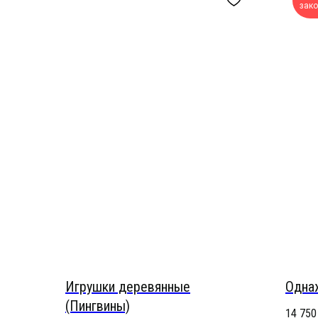
зак
Игрушки деревянные
Одна
(Пингвины)
14 750