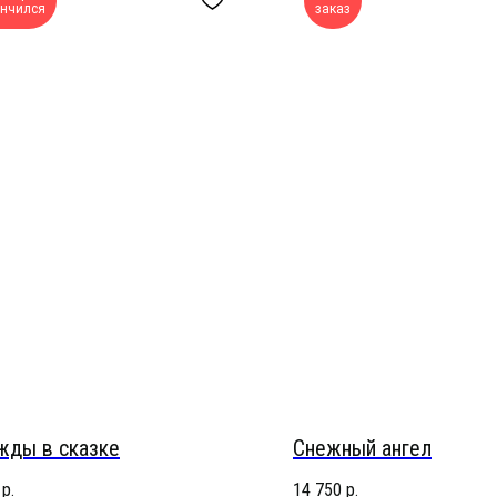
ончился
заказ
жды в сказке
Снежный ангел
р.
14 750
р.