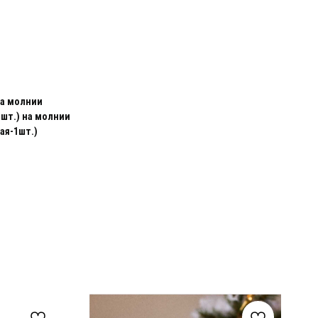
на молнии
1шт.) на молнии
ая-1шт.)