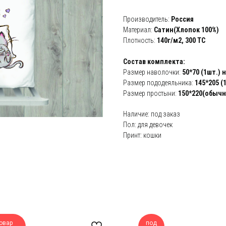
Производитель:
Россия
Материал:
Сатин(Хлопок 100%)
Плотность:
140г/м2,
300 ТС
Состав комплекта:
Размер наволочки:
50*70 (1шт.) 
Размер пододеяльника:
145*205 (
Размер простыни:
150*220(обычн
Наличие: под заказ
Пол: для девочек
Принт: кошки
овар
под