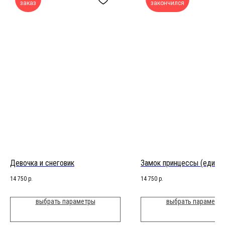
заказ
закончился
Девочка и снеговик
Замок принцессы (едино
14 750
р.
14 750
р.
выбрать параметры
выбрать параметр