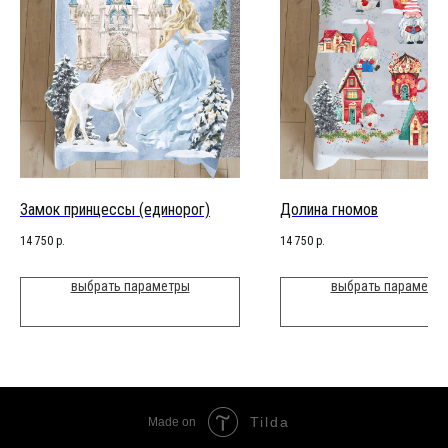
Замок принцессы (единорог)
Долина гномов
14 750
р.
14 750
р.
выбрать параметры
выбрать параметр
Tilda
Made on