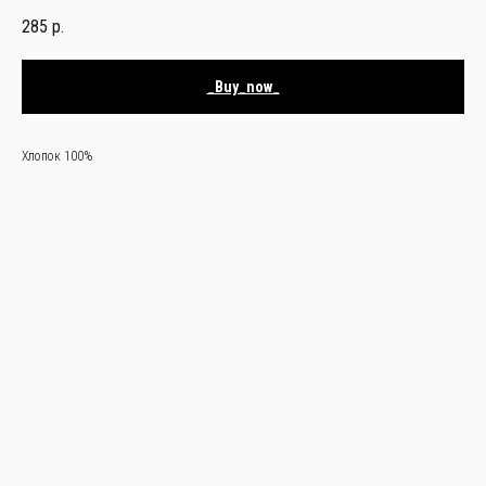
285
р.
_Buy_now_
Хлопок 100%