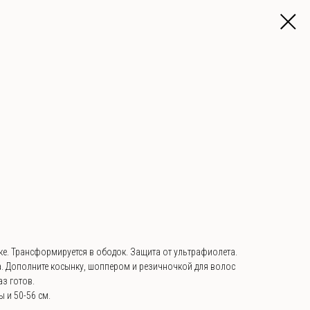
ке. Трансформируется в ободок. Защита от ультрафиолета.
а. Дополните косынку, шоппером и резичночкой для волос
з готов.
 и 50-56 см.