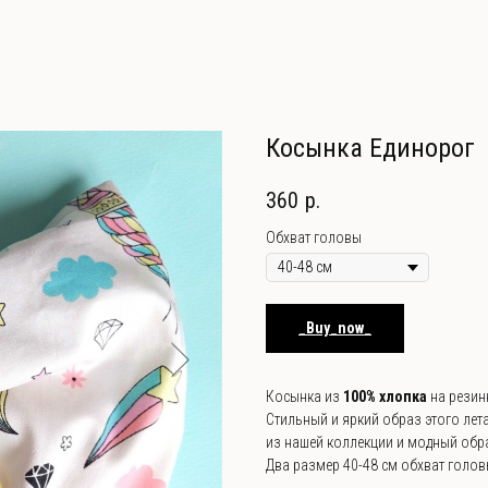
Косынка Единорог
360
р.
Обхват головы
_Buy_now_
Косынка из
100% хлопка
на резин
Стильный и яркий образ этого лет
из нашей коллекции и модный обра
Два размер 40-48 см обхват головы