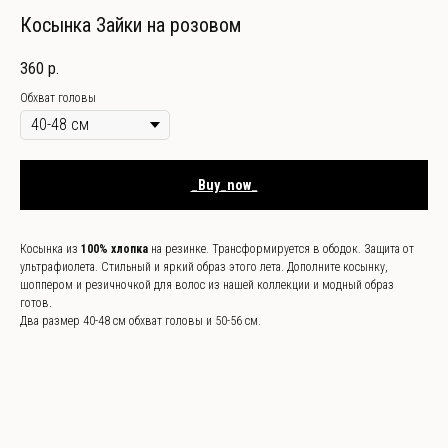
Косынка Зайки на розовом
360
р.
Обхват головы
_Buy_now_
Косынка из
100% хлопка
на резинке. Трансформируется в ободок. Защита от
ультрафиолета. Стильный и яркий образ этого лета. Дополните косынку,
шоппером и резичночкой для волос из нашей коллекции и модный образ
готов.
Два размер 40-48 см обхват головы и 50-56 см.