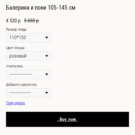
Балерина и пони 105-145 см
4 520
р.
5 650
р.
Размер пледа
Цвет плюша
Утеплитель
Добавить наволочку
Плед одеяло
_Buy_now_