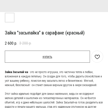
Зайка "засыпайка" в сарафане (красный)
2 600
р.
3 200
р.
купить
Зайка Засыпай-ка
- это не просто игрушка, это частичка тепла и любви,
вложенная в каждую петельку. Он создан для того, чтобы дарить спокойствие и
уют вашему ребенку, помогая ему засыпать легко и безмятежно. Мягкий,
нежный, безопасный - он станет самым верным другом в мире сновидений.
Этот зайка идеально подойдет для самых маленьких, ведь он не содержит
мелких деталей и выполнен из гипоаллергенных материалов. Он не боится
объятий, игр и даже небольших шалостей. Зайка Засыпай-ка готов разделить все
радости и печали вашего малыша, став его надежным спутником на долгие