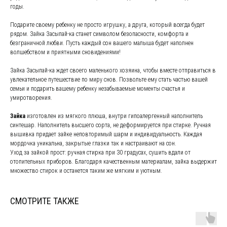
годы.
Подарите своему ребенку не просто игрушку, а друга, который всегда будет
рядом. Зайка Засыпай-ка станет символом безопасности, комфорта и
безграничной любви. Пусть каждый сон вашего малыша будет наполнен
волшебством и приятными сновидениями!
Зайка Засыпай-ка ждет своего маленького хозяина, чтобы вместе отправиться в
увлекательное путешествие по миру снов. Позвольте ему стать частью вашей
семьи и подарить вашему ребенку незабываемые моменты счастья и
умиротворения.
Зайка
изготовлен из мягкого плюша, внутри гипоалергенный наполнитель
синтешар. Наполнитель высшего сорта, не деформируется при стирке. Ручная
вышивка придает зайке неповторимый шарм и индивидуальность. Каждая
мордочка уникальна, закрытые глазки так и настраивают на сон.
Уход за зайкой прост: ручная стирка при 30 градусах, сушить вдали от
отопительных приборов. Благодаря качественным материалам, зайка выдержит
множество стирок и останется таким же мягким и уютным.
СМОТРИТЕ ТАКЖЕ