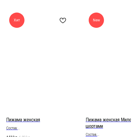
Хит
New
Пижама женская
Пижама женская Милена
шортами
Состав:
Батист ришелье хлопок 100%
Состав: