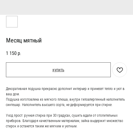
Месяц мятный
1 150
р.
купить
Декоративная подушка прекрасно дополнит интерьер и принесет тепло и уют в
ваш дом.
Подушка изготовлена из мягкого плюша, внутри гипоалергенный наполнитель
синтешар. Наполнитель высшего сорта, не деформируется при стирке.
Уход прост: ручная стирка при 30 градусах, сушить вдали от отопительных
приборов. Благодаря качественным материалам, зайка выдержит множество
стирок и останется таким же мягким и уютным.