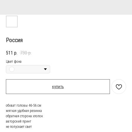
Россия
511
р.
730
р.
Цвет фона
купить
обхват головы 46-56 см
мягкая удобная резинка
обратная сторона хлопок
авторский принт
не попускает свет