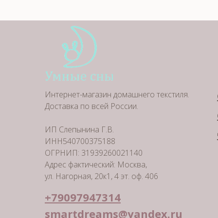
Интернет-магазин домашнего текстиля.
Доставка по всей России.
ИП Слепынина Г.В.
ИНН540700375188
ОГРНИП: 31939260021140
Адрес фактический: Москва,
ул. Нагорная, 20к1, 4 эт. оф. 406
+79097947314
smartdreams@yandex.ru