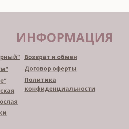
ИНФОРМАЦИЯ
орный"
Возврат и обмен
Договор оферты
ум"
Политика
е"
конфиденциальности
тская
рослая
ки