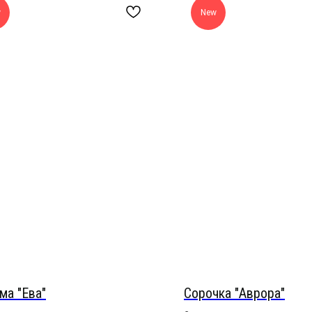
w
New
ма "Ева"
Сорочка "Аврора"