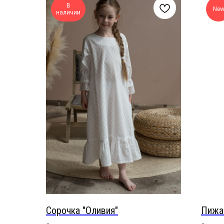
В
Ne
наличии
Сорочка "Оливия"
Пижа