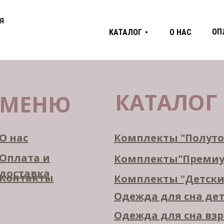
я
ОП
КАТАЛОГ
О НАС
КАТАЛОГ
МЕНЮ
О нас
Комплекты "Полут
Оплата и
Комплекты"Преми
доставка
Контакты
Комплекты "Детски
Одежда для сна де
Одежда для сна вз