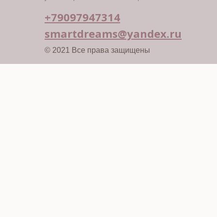
+79097947314
smartdreams@yandex.ru
© 2021 Все права защищены