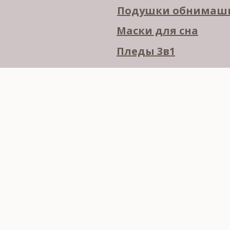
Подушки обнимаш
Маски для сна
Пледы 3в1