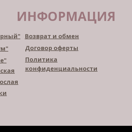
ИНФОРМАЦИЯ
орный"
Возврат и обмен
Договор оферты
ум"
Политика
е"
конфиденциальности
тская
рослая
ки