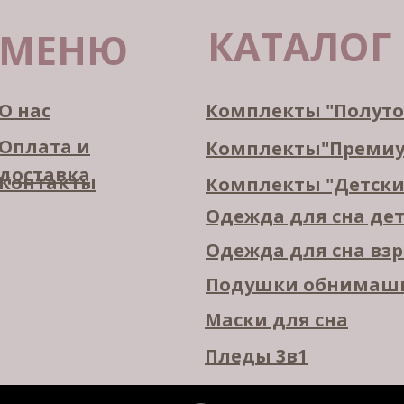
КАТАЛОГ
МЕНЮ
О нас
Комплекты "Полут
Оплата и
Комплекты"Преми
доставка
Контакты
Комплекты "Детски
Одежда для сна де
Одежда для сна вз
Подушки обнимаш
Маски для сна
Пледы 3в1