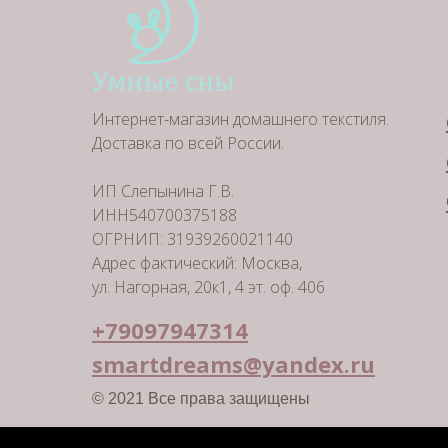
Интернет-магазин домашнего текстиля.
Доставка по всей России.
ИП Слепынина Г.В.
ИНН540700375188
ОГРНИП: 31939260021140
Адрес фактический: Москва,
ул. Нагорная, 20к1, 4 эт. оф. 406
+79097947314
smartdreams@yandex.ru
© 2021 Все права защищены